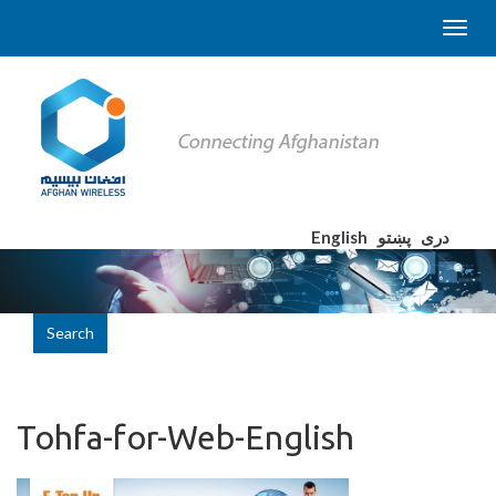
English
پښتو
دری
Search
Tohfa-for-Web-English